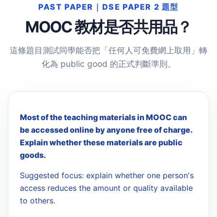
PAST PAPER｜DSE PAPER 2 題型
MOOC 教材是否共用品？
這條題目測試同學能否把「任何人可免費網上取用」轉
化為 public good 的正式判斷準則。
Most of the teaching materials in MOOC can
be accessed online by anyone free of charge.
Explain whether these materials are public
goods.
Suggested focus: explain whether one person's
access reduces the amount or quality available
to others.