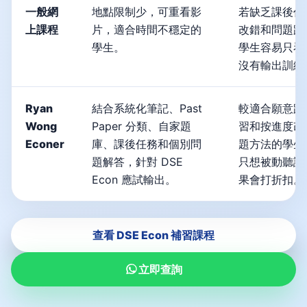
一般網
地點限制少，可重看影
若缺乏課後任
上課程
片，適合時間不穩定的
改錯和問題跟
學生。
學生容易只看
沒有輸出訓練
Ryan
結合系統化筆記、Past
較適合願意跟
Wong
Paper 分類、自家題
習和按進度改
Econer
庫、課後任務和個別問
題方法的學生
題解答，針對 DSE
只想被動聽課
Econ 應試輸出。
果會打折扣。
查看 DSE Econ 補習課程
立即查詢