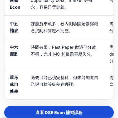
新修
opportunity cost、market 等概
言，
Econ
念，容易只背定義。
中五
課題愈來愈多，校內測驗開始暴露概
需要
補底
念混亂和答題不完整。
分析
中六
時間有限，Past Paper 做過但分數
需要
衝刺
不穩，尤其 MC 和長題容易失分。
dat
分，
重考
過去可能已讀完整科，但未能知道自
需要
或自
己與目標等級差在哪裡。
念漏
修生
查看 DSE Econ 補習課程