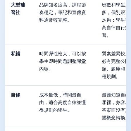
大型補
品牌知名度高，課程節
班數和學生人
習社
奏穩定，筆記和宣傳資
多，個別跟進
料通常較完整。
足夠；學生需
高自律自行完
習。
私補
時間彈性較大，可以按
質素差異較大
學生即時問題調整課堂
必有完整公開
內容。
類、題庫和長
程規劃。
自修
成本最低，時間最自
最難知道自己
由，適合高度自律並懂
哪裡，亦容易
得規劃的學生。
答案而沒有真
握概念轉換。